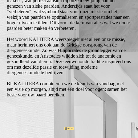
maken", wat perfect aansluit bij onze toewijding aan het
genezen van zieke paarden. Anderzijds staat het voor
"verbeteren", wat symbool staat voor onze missie om het
welzijn van paarden te optimaliseren en sportprestaties naar een
hoger niveau te tillen. Dit vormt de kern van alles wat we doen:
paarden beter maken én verbeteren.
Het woord KALITERA weerspiegelt niet alleen onze missie,
maar herinnert ons ook aan de Griekse oorsprong van de
diergeneeskunde. Zo was Hippocrates de grondlegger van de
geneeskunde, en Aristoteles wijdde zich tot de anatomie en
gezondheid van dieren. Deze eeuwenoude traditie inspireert ons
om met dezelfde passie en toewijding moderne
diergeneeskunde te bedrijven.
Bij KALITERA combineren we de kennis van vandaag met
een visie op morgen, altijd met één doel voor ogen: samen het
beste voor uw paard bereiken.