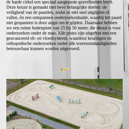
de harde cirkel een speciaal aangepaste gravelbodem heeft.
Deze keuze is gemaakt met twee belangrijke doelen: de
veiligheid van de paarden, zodat ze niet snel uitglijden of
vallen, én een ontspannen onderzoekssituatie, waarbij het paard
niet gespannen is door angst om te glijden. Daarnaast hebben
we een ruime buitenpiste van 25 bij 50 meter, die ideaal is voor
onderzoeken onder de man. Alle pistes zijn uitgerust met een
geavanceerd eb- en vloedsysteem, waardoor keuringen en
orthopedische onderzoeken onder alle weersomstandigheden
betrouwbaar kunnen worden uitgevoerd.